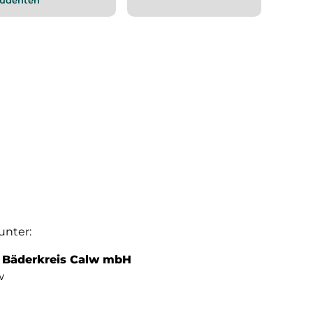
unter:
t Bäderkreis Calw mbH
w