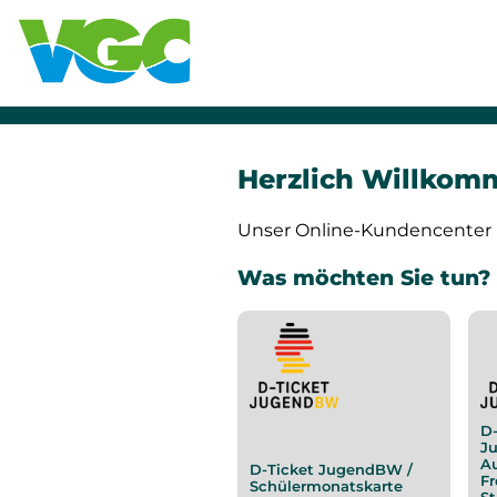
Herzlich Willkom
Unser Online-Kundencenter is
Was möchten Sie tun?
D
J
Au
D-Ticket JugendBW /
Fr
Schülermonatskarte
S