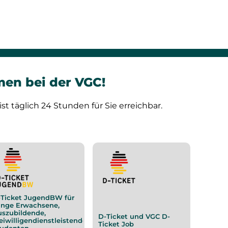
men bei der VGC!
t täglich 24 Stunden für Sie erreichbar.
-Ticket JugendBW für
unge Erwachsene,
szubildende,
D-Ticket und VGC D-
eiwilligendienstleistende,
Ticket Job
tudenten