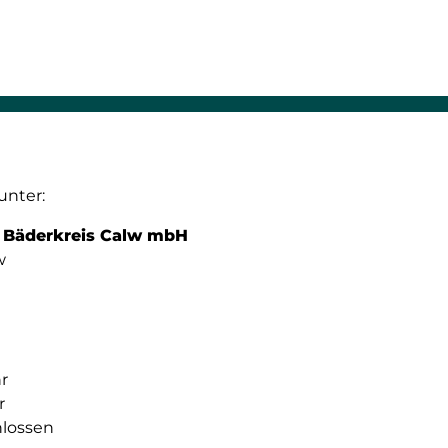
unter:
t Bäderkreis Calw mbH
w
hr
r
lossen