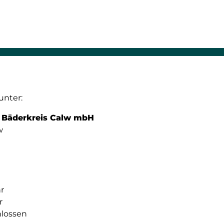
unter:
t Bäderkreis Calw mbH
w
hr
r
lossen