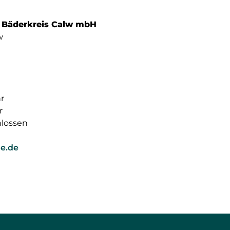
t Bäderkreis Calw mbH
w
hr
r
lossen
e.de