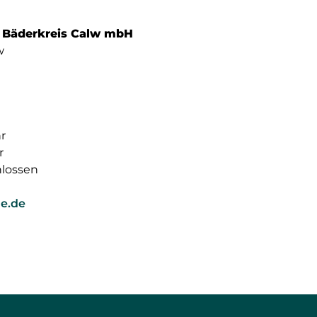
t Bäderkreis Calw mbH
w
hr
r
lossen
e.de