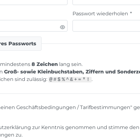
Passwort wiederholen
*
res Passworts
 mindestens
8 Zeichen
lang sein.
en
Groß- sowie Kleinbuchstaben, Ziffern und Sonderz
chen sind zulässig:
.
@#$%^&+=*!
gemeinen Geschäftsbedingungen / Tarifbestimmungen" g
hutzerklärung zur Kenntnis genommen und stimme den 
ngen zu.