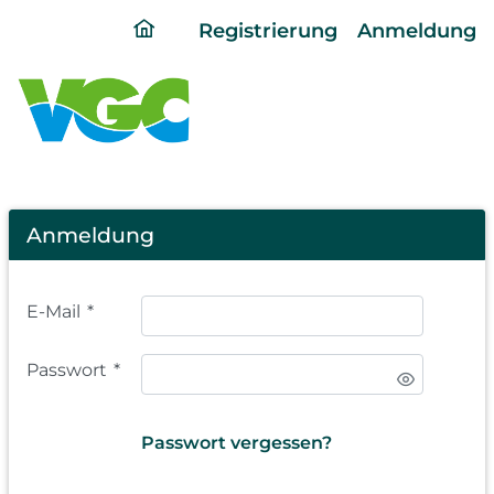
ding
Registrierung
Anmeldung
home
page
Login
Anmeldung
E-Mail
*
Passwort
*
Passwort vergessen?