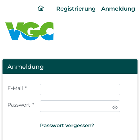
ding
Registrierung
Anmeldung
home
page
Login
Anmeldung
E-Mail
*
Passwort
*
Passwort vergessen?