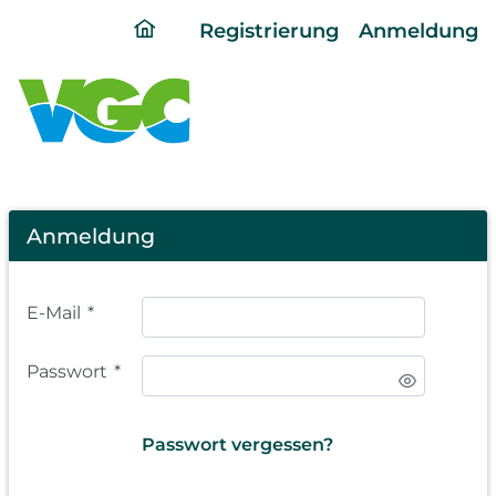
ding
Registrierung
Anmeldung
home
page
Login
Anmeldung
E-Mail
*
Passwort
*
Passwort vergessen?