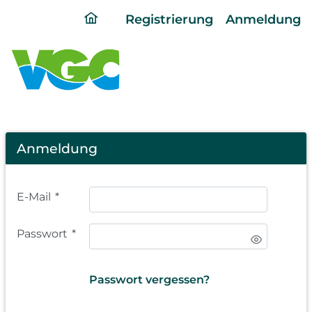
ding
Registrierung
Anmeldung
home
page
Login
Anmeldung
E-Mail
*
Passwort
*
Passwort vergessen?